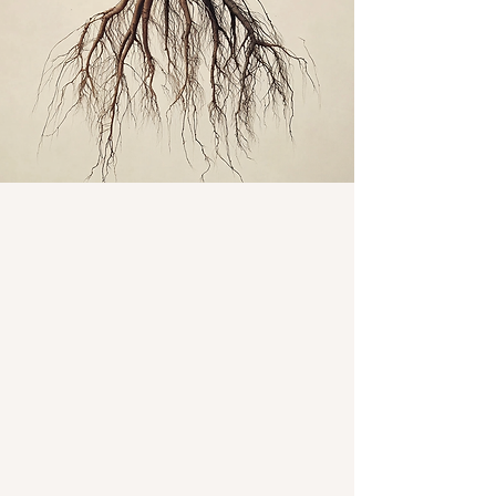
Sorteer op
Filters
Wis alles
Filters
Wis alles
Artikel tonen
Artikel tonen