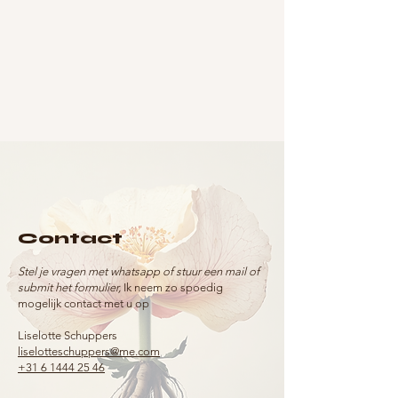
Kunst aan Huis
Kunst aan Huis
€575.00
Contact
Stel je vragen met whatsapp of stuur een mail of
submit het formulier,
Ik neem zo spoedig
mogelijk contact met u op
Liselotte Schuppers
liselotteschuppers@me.com
+31 6 1444 25 46