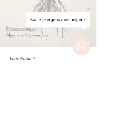
Fotografie Coaching Traject
Fotografie Coaching Traject
€750.00
Kan ik je ergens mee helpen?
Privacy verklaring
Algemene Voorwaarden
Voor Naam
Achter Naam
Workshop Modefotografie (Starter)
Email
Workshop Modefotografie (Starter)
€475.00